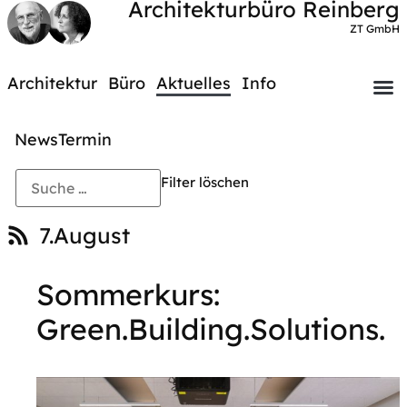
Architekturbüro Reinberg
ZT GmbH
Architektur
Büro
Aktuelles
Info
News
Termin
Filter löschen
7.August
Sommerkurs:
Green.Building.Solutions.