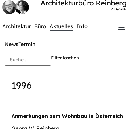
Architekturbüro Reinberg
ZT GmbH
Architektur
Büro
Aktuelles
Info
News
Termin
Filter löschen
1996
Anmerkungen zum Wohnbau in Österreich
Georg W. Reinberg