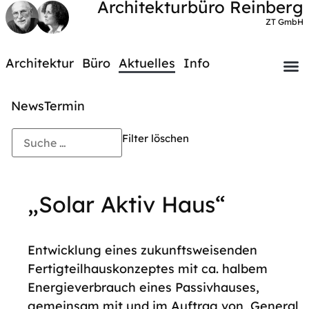
Architekturbüro Reinberg
ZT GmbH
Architektur
Büro
Aktuelles
Info
News
Termin
Filter löschen
„Solar Aktiv Haus“
Entwicklung eines zukunftsweisenden
Fertigteilhauskonzeptes mit ca. halbem
Energieverbrauch eines Passivhauses,
gemeinsam mit und im Auftrag von ‚General