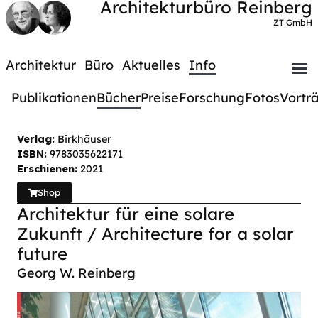
Architekturbüro Reinberg
ZT GmbH
Architektur
Büro
Aktuelles
Info
Publikationen
Bücher
Preise
Forschung
Fotos
Vortr
Verlag:
Birkhäuser
ISBN:
9783035622171
Erschienen:
2021
Shop
Architektur für eine solare
Zukunft / Architecture for a solar
future
Georg W. Reinberg