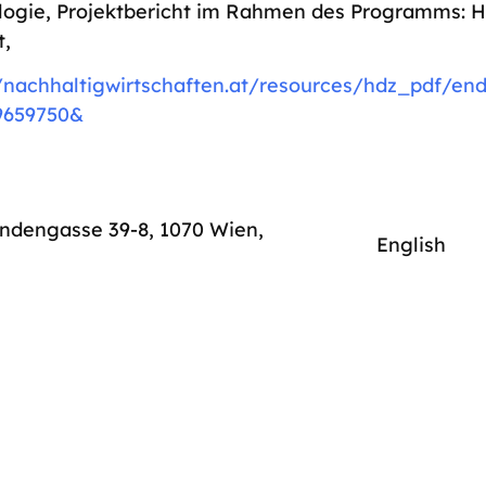
logie, Projektbericht im Rahmen des Programms: H
t,
//nachhaltigwirtschaften.at/resources/hdz_pdf/end
9659750&
indengasse 39-8, 1070 Wien
,
English