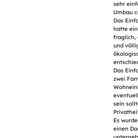
sehr ein
Umbau ca
Das Einf
hatte ei
fraglich
und völl
ökologis
entschie
Das Einfa
zwei Fam
Wohneinh
eventuel
sein sol
Privathei
Es wurde
einen Da
untergeb