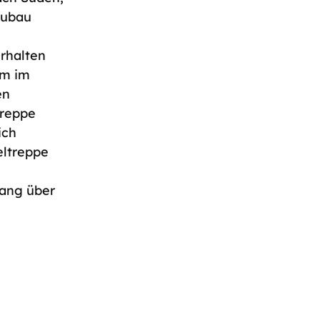
Zubau
rhalten
um im
en
treppe
ich
eltreppe
gang über