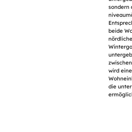
sondern 
niveaumä
Entspre
beide W
nördlic
Winterga
untergeb
zwischen
wird ein
Wohneinh
die unte
ermöglic