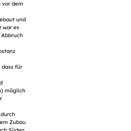
g vor dem
ebaut und
t war es
n Abbruch
bstanz
 dass für
d
n) möglich
r
 durch
inem Zubau
ach Süden,