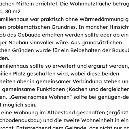
fachen Mitteln errichtet. Die Wohnnutzfläche betru
. 80 m2.
amilienhaus war praktisch ohne Wärmedämmung g
nen problematischen Grundriss. In mancher Hinsich
, ob das Gebäude erhalten werden sollte oder ob ei
iger Neubau sinnvoller wäre. Aus grundsätzlichen
chen Gründen wurde für ein Beibehalten der Bausu
den.
milienhaus sollte so erweitert und ergänzt werden,
ilien Platz geschaffen wird, wobei diese beiden
eiten aber in gemeinsamer Verbindung stehen un
l gemeinsame Funktionen (Kochen und dergleiche
lten. „Gemeinsames Wohnen“ sollte bei genügen-de
t möglich sein.
 eine Wohnung im Altbestand geschaffen (ergänzt
chbodenausbau) und die zweite Wohneinheit in e
racht. Entsprechend dem Gelände, das nicht nur n