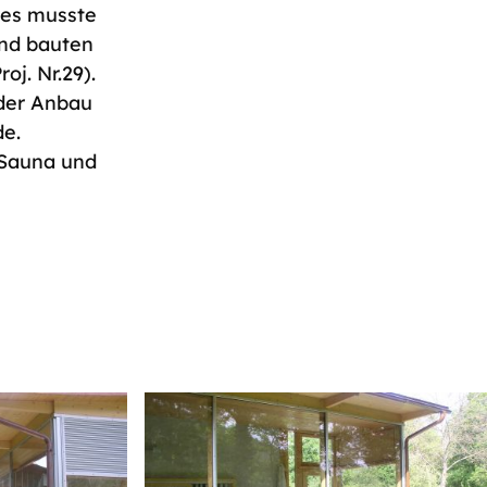
res musste
und bauten
oj. Nr.29).
 der Anbau
de.
 Sauna und