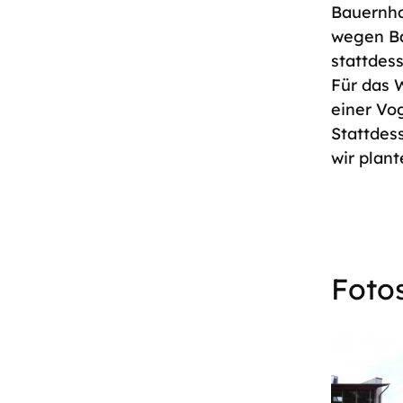
Bauernha
wegen Ba
stattdess
Für das 
einer Vog
Stattdes
wir plan
Foto